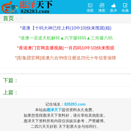
港图
澳图
惠泽
收藏
首页
>
>
*港澳【十码大神已经上料(10中10)快来围观(稳)
*港澳一语道天机解特▲六字爆特码▲三肖爆六码
*香港澳门官网直播视频(一肖四码10中10)快来围观
*[彩集团官网]港澳六合99倍注册送29元十年信誉保障
下篇：
上篇：
记住域名：
828283.com
本站由
惠泽天下
提供资料永久免费。
如果您觉得惠泽天下资料好，请分享给其他彩友。
惠泽天下资料所有内容仅供娱乐参考，严禁赌博。
二四六天天好彩 天下彩票大全与你同行。