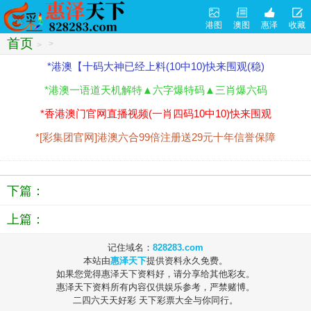
港图
澳图
惠泽
收藏
首页
>
>
*港澳【十码大神已经上料(10中10)快来围观(稳)
*港澳一语道天机解特▲六字爆特码▲三肖爆六码
*香港澳门官网直播视频(一肖四码10中10)快来围观
*[彩集团官网]港澳六合99倍注册送29元十年信誉保障
下篇：
上篇：
记住域名：
828283.com
本站由
惠泽天下
提供资料永久免费。
如果您觉得惠泽天下资料好，请分享给其他彩友。
惠泽天下资料所有内容仅供娱乐参考，严禁赌博。
二四六天天好彩 天下彩票大全与你同行。