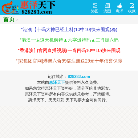
港图
澳图
惠泽
收藏
首页
>
*港澳【十码大神已经上料(10中10)快来围观(稳)
*港澳一语道天机解特▲六字爆特码▲三肖爆六码
*香港澳门官网直播视频(一肖四码10中10)快来围观
*[彩集团官网]港澳六合99倍注册送29元十年信誉保障
记住域名：
828283.com
本站由
惠泽天下
提供资料永久免费。
如果您觉得惠泽天下资料好，请分享给其他彩友。
惠泽天下资料所有内容仅供娱乐参考，严禁赌博。
惠泽天下、天天好彩 天下彩票大全与你同行。