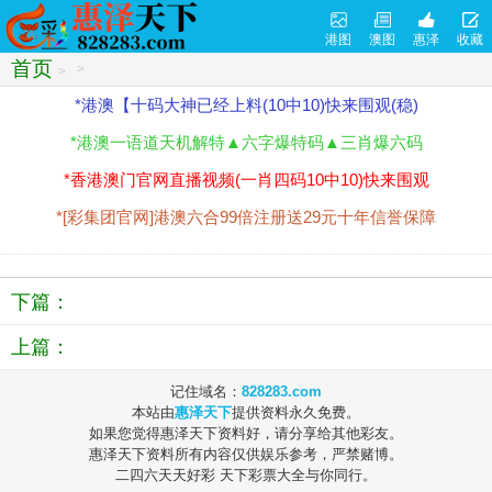
港图
澳图
惠泽
收藏
首页
>
>
*港澳【十码大神已经上料(10中10)快来围观(稳)
*港澳一语道天机解特▲六字爆特码▲三肖爆六码
*香港澳门官网直播视频(一肖四码10中10)快来围观
*[彩集团官网]港澳六合99倍注册送29元十年信誉保障
下篇：
上篇：
记住域名：
828283.com
本站由
惠泽天下
提供资料永久免费。
如果您觉得惠泽天下资料好，请分享给其他彩友。
惠泽天下资料所有内容仅供娱乐参考，严禁赌博。
二四六天天好彩 天下彩票大全与你同行。